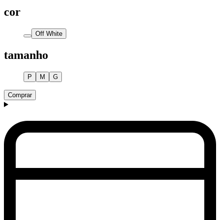
cor
Off White
tamanho
P
M
G
Comprar