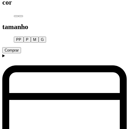
cor
tamanho
PP
P
M
G
Comprar